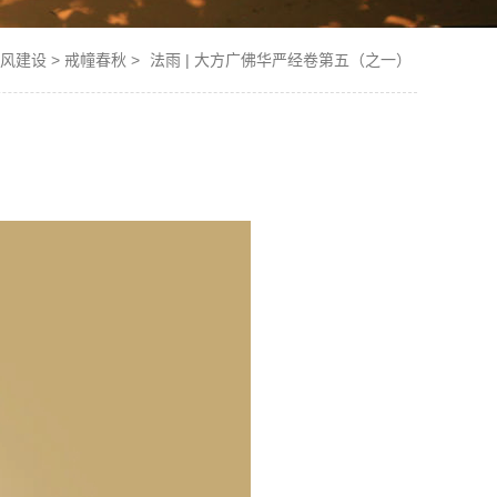
风建设
>
戒幢春秋
>
法雨 | 大方广佛华严经卷第五（之一）