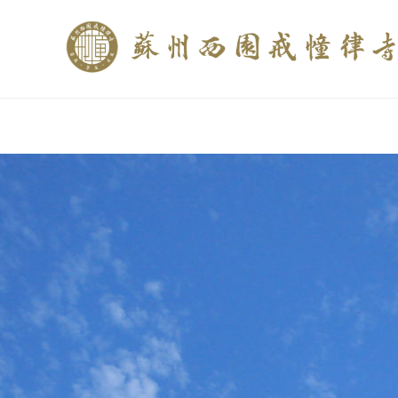
if (is_home()){ //这里描述在前******* $description = "西园寺和研究所发布
$description = category_description(); } elseif (is_tag()){ $keywords = s
trim(strip_tags($description)); ?>