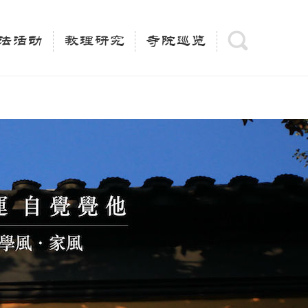
(is_category()){ $keywords = single_cat_title('', false);
= trim(strip_tags($keywords)); $description =
法活动
教理研究
寺院巡览