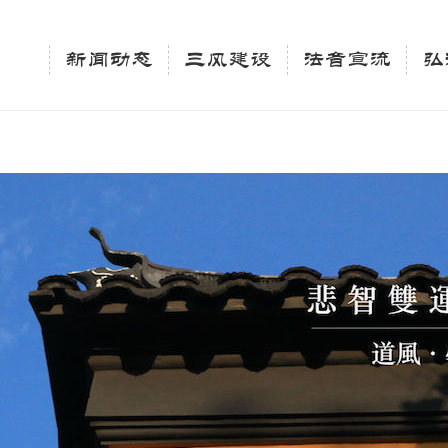
相关新闻法讯的官方平台"; $keywords = "西园寺，佛教,佛学院，法讯，心理咨询"; } elseif 
ingle_tag_title('', false); $description = tag_description(); } $keywords 
新闻动态
三风建设
法音宣流
弘