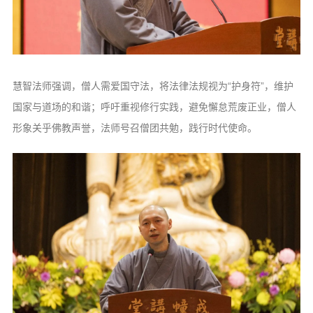
慧智法师强调，僧人需爱国守法，将法律法规视为“护身符”，维护
国家与道场的和谐；呼吁重视修行实践，避免懈怠荒废正业，僧人
形象关乎佛教声誉，法师号召僧团共勉，践行时代使命。