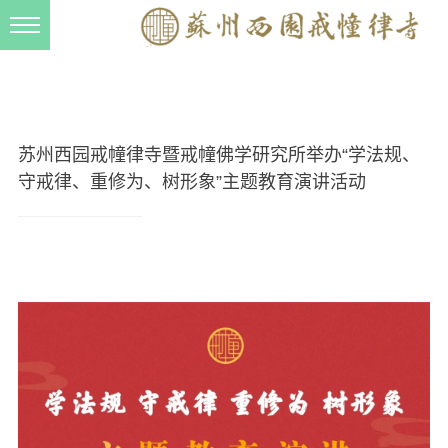
新闻动态
西园动态
法事活动
苏州西园戒幢律寺暨戒幢佛学研究所举办“学法规、
交流往来
守戒律、重修为、树形象”主题教育演讲活动
三风建设
寺院管理
戒幢春秋
档案管理
道风建设
法音宣流