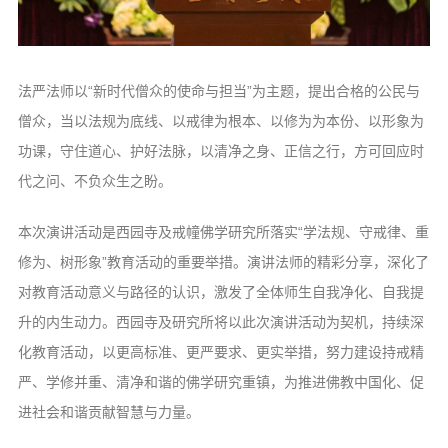
法严法师以“新时代僧众的使命与担当”为主题，提出合格的公民与
僧众，当以法规为底线、以戒律为根本、以修为为本份、以形象为
功课，守住道心、护好法脉，以清净之身、正信之行，方可回应时
代之问、不负众生之盼。
本次演讲活动是西园寺及戒幢佛学研究所落实“学法规、守戒律、重
修为、树形象”教育活动的重要举措。演讲法师的精彩分享，深化了
对教育活动意义与路径的认识，激发了全体师生自我净化、自我提
升的内生动力。西园寺及研究所将以此次演讲活动为契机，持续深
化教育活动，以更高标准、更严要求、更实举措，努力建设持戒精
严、学修并重、清净和谐的佛学研究重镇，为推进佛教中国化、促
进社会和谐贡献智慧与力量。