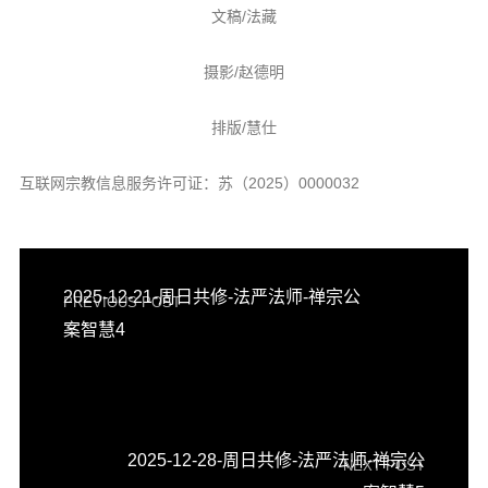
文稿/法藏
摄影/赵德明
排版/慧仕
互联网宗教信息服务许可证：苏（2025）0000032
2025-12-21-周日共修-法严法师-禅宗公
PREVIOUS POST
案智慧4
2025-12-28-周日共修-法严法师-禅宗公
NEXT POST