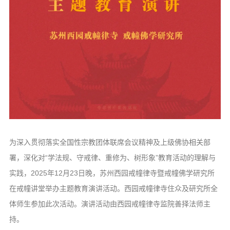
音频视频
弘法书籍
助印功德
弘法活动
西园法讯
皈依斋戒
义工家园
观世音热线
为深入贯彻落实全国性宗教团体联席会议精神及上级佛协相关部
菩提静修营
署，深化对“学法规、守戒律、重修为、树形象”教育活动的理解与
观自在禅修营
实践，2025年12月23日晚，苏州西园戒幢律寺暨戒幢佛学研究所
在戒幢讲堂举办主题教育演讲活动。西园戒幢律寺住众及研究所全
教理研究
体师生参加此次活动。演讲活动由西园戒幢律寺监院善择法师主
学报论集
持。