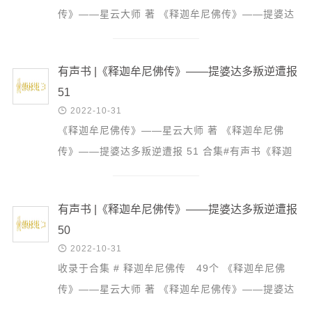
音频视频
传》——星云大师 著 《释迦牟尼佛传》——提婆达
弘法书籍
多叛逆遭报 52 合集#有声书《释迦牟尼佛传》 53
助印功德
个 提婆达多这...
有声书 |《释迦牟尼佛传》——提婆达多叛逆遭报
弘法活动
51

2022-10-31
西园法讯
《释迦牟尼佛传》——星云大师 著 《释迦牟尼佛
皈依斋戒
传》——提婆达多叛逆遭报 51 合集#有声书《释迦
义工家园
牟尼佛传》 53 频婆娑罗王被囚的消息，终于传闻
观世音热线
到国太夫人韦提...
菩提静修营
有声书 |《释迦牟尼佛传》——提婆达多叛逆遭报
50
观自在禅修营

2022-10-31
教理研究
收录于合集 # 释迦牟尼佛传 49个 《释迦牟尼佛
传》——星云大师 著 《释迦牟尼佛传》——提婆达
学报论集
多叛逆遭报 50 合集#有声书《释迦牟尼佛传》 53