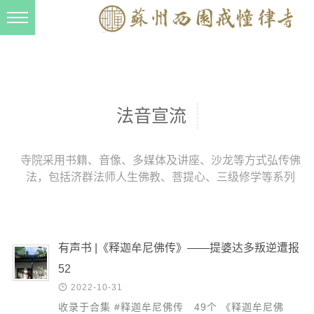
新闻动态
西园动态
法事活动
法音宣流
交流往来
三风建设
寺院采用书籍、音像、多媒体及讲座、沙龙等方式弘传佛
法，包括济群法师人生佛教、菩提心、三级修学等系列
寺院管理
戒幢春秋
档案管理
有声书 |《释迦牟尼佛传》——提婆达多叛逆遭报
道风建设
52

2022-10-31
法音宣流
收录于合集 #释迦牟尼佛传 49个 《释迦牟尼佛