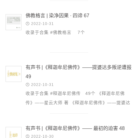
信息公告
个 佛陀安详地...
戒幢论坛
佛教格言 | 染净因果 · 四谛 67

2022-10-31
寺院巡览
收录于合集 #佛教格言 7个
活动记录
西园风光
下院风采
有声书 |《释迦牟尼佛传》——提婆达多叛逆遭报
搜索
49

2022-10-31
收录于合集 #释迦牟尼佛传 49个 《释迦牟尼佛
传》——星云大师 著 《释迦牟尼佛传》——提婆达
多叛逆遭报 49 合集#有声书《释迦牟尼佛传》 53
个 佛陀自从...
有声书 |《释迦牟尼佛传》—— 最初的迫害 48

2022-10-30