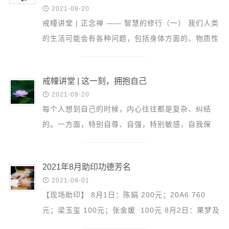
信息公告

2021-08-20
戒幢论坛
戒幢讲堂 | 正念禅 —— 智慧的修行（一） 我们人类
的生活可能会有各种问题，包括身体方面的、物质性
寺院巡览
的问题，但是我们最大的困扰其实都发生在心灵层
活动记录
面。 因为...
戒幢讲堂 | 这一刻，拥抱自己
西园风光

2021-08-20
下院风采
每个人想到自己的时候，内心往往都是复杂、纠结
搜索
的。一方面，特别自尊、自强，特别敏感，自我保
护，对别人损伤到“自我”接受不了。但是另一方面，
我们有的时候...
2021年8月助印功德芳名

2021-08-01
【现场助印】 8月1日：陈娟 200元；20A6 760
元；梁玉玺 100元；张金媛 100元 8月2日：果梦及
家人 110元 8月8日：许立凡 200元；张立韬 100元