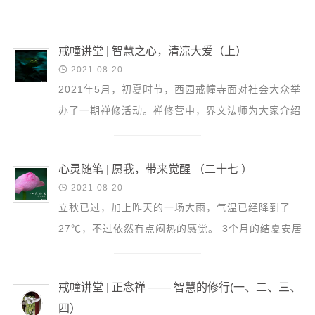
音频视频
私。所以说，你要想做到无私，不是通过打压、命令
弘法书籍
自己无私...
戒幢讲堂 | 智慧之心，清凉大爱（上）
助印功德

2021-08-20
弘法活动
2021年5月，初夏时节，西园戒幢寺面对社会大众举
办了一期禅修活动。禅修营中，界文法师为大家介绍
西园法讯
了佛教的慈悲观，以及相关调节身心的见地与方法。
皈依斋戒
现将文字...
义工家园
心灵随笔 | 愿我，带来觉醒 （二十七 ）
观世音热线

2021-08-20
立秋已过，加上昨天的一场大雨，气温已经降到了
菩提静修营
27℃，不过依然有点闷热的感觉。 3个月的结夏安居
观自在禅修营
还有10天就将圆满。佛学院这段时间也完成了本科
教理研究
班和研究生班...
戒幢讲堂 | 正念禅 —— 智慧的修行(一、二、三、
学报论集
四）