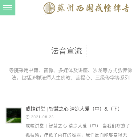
新闻动态
西园动态
法事活动
法音宣流
交流往来
三风建设
寺院采用书籍、音像、多媒体及讲座、沙龙等方式弘传佛
法，包括济群法师人生佛教、菩提心、三级修学等系列
寺院管理
戒幢春秋
档案管理
戒幢讲堂 | 智慧之心 清凉大爱（中）&（下）
道风建设

2021-08-23
戒幢讲堂 | 智慧之心 清凉大爱（中） 当我们疗愈了
法音宣流
孤独感，疗愈了内在的脆弱，我们反而能够变得无