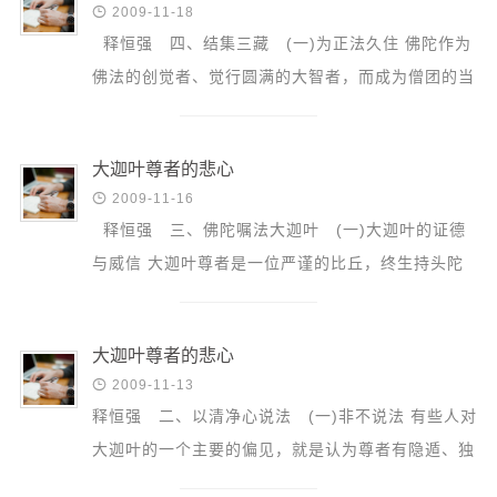
音频视频

2009-11-18
弘法书籍
释恒强 四、结集三藏 (一)为正法久住 佛陀作为
佛法的创觉者、觉行圆满的大智者，而成为僧团的当
助印功德
然领导者，引领具足善根的众生走向解脱...
弘法活动
大迦叶尊者的悲心
西园法讯

2009-11-16
皈依斋戒
释恒强 三、佛陀嘱法大迦叶 (一)大迦叶的证德
义工家园
与威信 大迦叶尊者是一位严谨的比丘，终生持头陀
观世音热线
行，修清净梵行，他所证的果德，决非一般...
菩提静修营
大迦叶尊者的悲心
观自在禅修营

2009-11-13
释恒强 二、以清净心说法 (一)非不说法 有些人对
教理研究
大迦叶的一个主要的偏见，就是认为尊者有隐遁、独
学报论集
善的倾向，不问僧事，甚至不愿意说法。前文已...