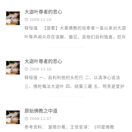
信息公告
戒幢论坛
大迦叶尊者的悲心

2009-11-10
寺院巡览
释恒强 【提要】大乘佛教的信奉者一直以来对大迦
叶等声闻众存在误解、偏见，说他们自利独善，贬斥
活动记录
他们为“小乘”，讥毁他们为“痴犬”、“焦芽败种”，这
西园风光
都...
下院风采
大迦叶尊者的悲心

2009-11-10
搜索
释恒强 一、自利利他的头陀行 二、以清净心说法
三、佛陀嘱法大迦叶 四、结集三藏 五、呵责是爱护
六、结语（含注释）
原始佛教之中道

2009-11-07
参考资料： 渥德尔著，王世安译：《印度佛教