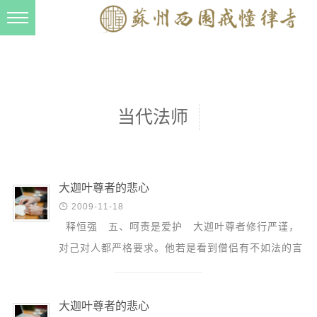
新闻动态
西园动态
法事活动
当代法师
交流往来
三风建设
寺院管理
大迦叶尊者的悲心

2009-11-18
戒幢春秋
释恒强 五、呵责是爱护 大迦叶尊者修行严谨，
档案管理
对己对人都严格要求。他若是看到僧侣有不如法的言
道风建设
行，通常会向佛陀举罪。但他对当事人少有...
法音宣流
大迦叶尊者的悲心