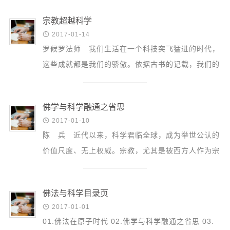
信息公告
戒幢论坛
宗教超越科学

2017-01-14
寺院巡览
罗候罗法师 我们生活在一个科技突飞猛进的时代，
这些成就都是我们的骄傲。依据古书的记载，我们的
活动记录
祖先尊崇月亮为天神；而现代人类却已经登陆月球，
西园风光
在...
下院风采
佛学与科学融通之省思

2017-01-10
搜索
陈 兵 近代以来，科学君临全球，成为举世公认的
价值尺度、无上权威。宗教，尤其是被西方人作为宗
教之典型的基督教，因表现出与科学明显相悖的禀
性，...
佛法与科学目录页

2017-01-01
01.佛法在原子时代 02.佛学与科学融通之省思 03.