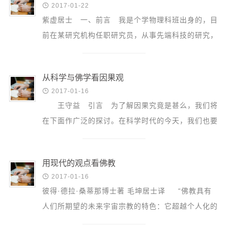
音频视频

2017-01-22
弘法书籍
紫虚居士 一、前言 我是个学物理科班出身的，目
前在某研究机构任职研究员，从事先端科技的研究，
助印功德
业余研究佛学，也是一个虔诚的佛教徒，是观世...
弘法活动
从科学与佛学看因果观
西园法讯

2017-01-16
皈依斋戒
王守益 引言 为了解因果究竟是甚么，我们将
义工家园
在下面作广泛的探讨。在科学时代的今天，我们也要
观世音热线
从科学的观点，去看因果的含义。就学佛的人而...
菩提静修营
用现代的观点看佛教
观自在禅修营

2017-01-16
彼得·德拉·桑蒂那博士著 毛坤居士译 “佛教具有
教理研究
人们所期望的未来宇宙宗教的特色：它超越个人化的
学报论集
神，无需教条主义和神学，它涵盖自然和精神两个...