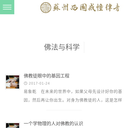
新闻动态
西园动态
法事活动
佛法与科学
交流往来
三风建设
寺院管理
佛教徒眼中的基因工程

2017-01-24
戒幢春秋
易象乾 在未来的世界中，如果父母先设计好你的基
档案管理
因，然后再让你出生。对身为佛教徒的人，这是怎样
道风建设
一种情形呢？除了要将疾病基因去掉，父母还要选择
你...
法音宣流
一个学物理的人对佛教的认识