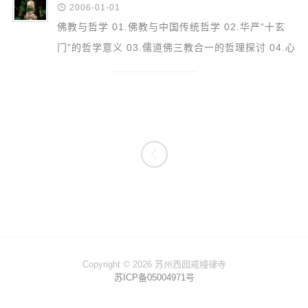
音频视频

2006-01-01
弘法书籍
佛教与哲学 01.佛教与中国传统哲学 02.华严“十玄
门”的哲学意义 03.儒道佛三教合一的哲理探讨 04.心
助印功德
性论 05.宗密的灵知与王阳明的良知的比较研究 06.
弘法活动
汉魏佛教...
西园法讯
皈依斋戒

义工家园
观世音热线
菩提静修营
观自在禅修营
教理研究
Copyright © 2026 苏州西园戒幢律寺
苏ICP备05004971号
学报论集