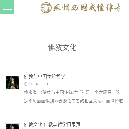
新闻动态
西园动态
法事活动
佛教文化
交流往来
三风建设
寺院管理
佛教与中国传统哲学

2006-01-01
戒幢春秋
赖永海 《佛教与中国传统哲学》是一个大题目，这
档案管理
是不想面面俱到地去谈论二者的相互关系，而拟择取
道风建设
一二个最带根本性的问题进行较深入的探讨，并藉此
就正于方家...
法音宣流
佛教文化·佛教与哲学目录页