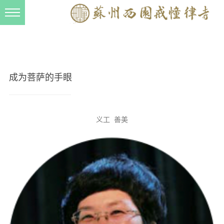
新闻动态
西园动态
法事活动
成为菩萨的手眼
交流往来
三风建设
义工 善美
寺院管理
戒幢春秋
档案管理
道风建设
法音宣流