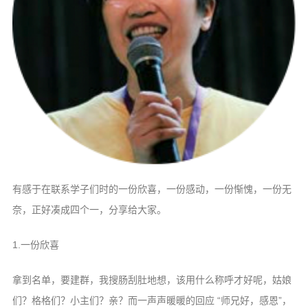
音频视频
弘法书籍
助印功德
弘法活动
西园法讯
皈依斋戒
义工家园
观世音热线
有感于在联系学子们时的一份欣喜，一份感动，一份惭愧，一份无
菩提静修营
奈，正好凑成四个一，分享给大家。
观自在禅修营
1.一份欣喜
教理研究
拿到名单，要建群，我搜肠刮肚地想，该用什么称呼才好呢，姑娘
学报论集
们？格格们？小主们？亲？而一声声暖暖的回应 “师兄好，感恩”，