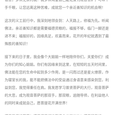
手千眼，让您远离这种苦难，成就您一个亲近善知识的机会啊！
这次的义工前行中，我深刻地领会到：人天路上，修福为先。听闻
佛法，亲近善知识都是需要福德资粮的，福报不够，临门一脚还是
进不来；福报好的，因缘具足，欢喜而来，花开的年纪就遇到了最
殊胜的善知识！
接下来的日子里，我会像个大姐姐一样地陪伴你们，关爱你们！成
为你们的知心姐姐。你们有因缘来到这里，在短短的五天时间里，
佛法能在您的生命中起到多少作用，是一闪而过还是星火燎原，作
为寝室长的我，能不能把佛法中的受益通过身语意来感染到您，利
益到您，我觉得重任在肩。我发愿学习普贤菩萨的大行，观音菩萨
的大悲，成为观音菩萨的那双手，那双眼，追随导师，在利益他人
的同时来成就自己，愿菩提花开满世界！