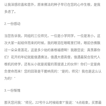
信息公告
让我深感欣喜和意外，原来佛法的种子早已在您的心中生根，是我
戒幢论坛
多虑了。
寺院巡览
2.一份感动
活动记录
当您告诉我，同组的三位师兄，一位是小学同学，一位是发小，这
西园风光
次大家一起结伴而来的时候，我的眼泪在眼眶里打转，眼前仿佛飘
下院风采
过一朵朵青莲花，这是多少劫的善根福德啊！我跟您说：真羡慕你
们！花开的年纪就能值遇佛法，值遇大德高僧，值遇最契合现代人
搜索
根机的修学，还有从小就是闺蜜的菩提道上的伙伴！你们一定是肩
负使命而来！您的回答是干脆响亮的：“是的，师兄！我也是这么认
为的！”
3.一份惭愧
那天您问我：“师兄，22号什么时候结束?”我说：“4点结束，买票最