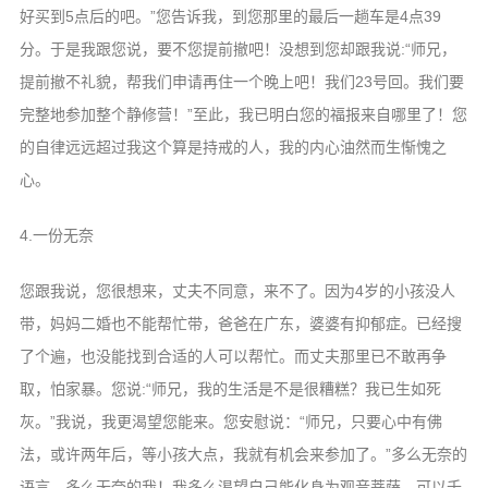
好买到5点后的吧。”您告诉我，到您那里的最后一趟车是4点39
分。于是我跟您说，要不您提前撤吧！没想到您却跟我说:“师兄，
提前撤不礼貌，帮我们申请再住一个晚上吧！我们23号回。我们要
完整地参加整个静修营！”至此，我已明白您的福报来自哪里了！您
的自律远远超过我这个算是持戒的人，我的内心油然而生惭愧之
心。
4.一份无奈
您跟我说，您很想来，丈夫不同意，来不了。因为4岁的小孩没人
带，妈妈二婚也不能帮忙带，爸爸在广东，婆婆有抑郁症。已经搜
了个遍，也没能找到合适的人可以帮忙。而丈夫那里已不敢再争
取，怕家暴。您说:“师兄，我的生活是不是很糟糕？我已生如死
灰。”我说，我更渴望您能来。您安慰说：“师兄，只要心中有佛
法，或许两年后，等小孩大点，我就有机会来参加了。”多么无奈的
语言，多么无奈的我！我多么渴望自己能化身为观音菩萨，可以千