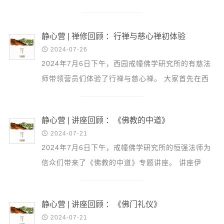
音频视频
一场《佛教的六度之道》专题讲座。 究悟法师随喜
弘法书籍
赞叹大家在...
静心营 | 禅修回顾 ：行禅与慈心禅初体验
助印功德

2024-07-26
弘法活动
2024年7月6日下午，西园戒幢佛学研究所的有慈法
师带领营员们体验了行禅与慈心禅。 大家首先在西
西园法讯
园寺玄奘广场集合。行禅之前，有慈法师开示道：
皈依斋戒
“禅修是很高...
义工家园
静心营 | 讲座回顾 ：《佛教的中道》
观世音热线

2024-07-21
2024年7月6日下午，戒幢佛学研究所的恒强法师为
菩提静修营
信众们带来了《佛教的中道》专题讲座。 讲座伊
观自在禅修营
始，恒强法师谈到，大家经常用“遁入空门、四大皆
教理研究
空”来形...
静心营 | 讲座回顾 ：《佛门礼仪》
学报论集

2024-07-21