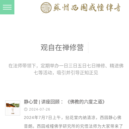
新闻动态
西园动态
法事活动
观自在禅修营
交流往来
三风建设
在法师带领下，定期举办一日三日五日七日禅修、精进佛
七等活动，吸引并引导正知正见
寺院管理
戒幢春秋
档案管理
静心营 | 讲座回顾 ：《佛教的六度之道》
道风建设

2024-07-26
2024年7月7日上午，拈花堂内纳清凉，西园静心佛
法音宣流
音朗。西园戒幢佛学研究所的究悟法师为大家带来了