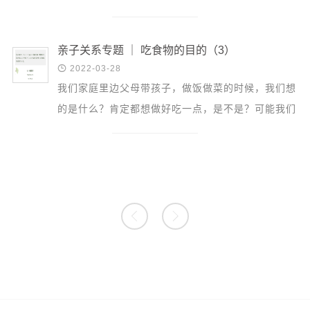
但是仍然感觉不到人生有什么意义，他就觉得没有意
思。曾...
亲子关系专题 ｜ 吃食物的目的（3）

2022-03-28
我们家庭里边父母带孩子，做饭做菜的时候，我们想
的是什么？肯定都想做好吃一点，是不是？可能我们
跟孩子也灌输这个观点，这个菜好吃，多吃点。可是
不知不...

