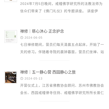
信息公告
2024年7月5日晚间，戒幢佛学研究所的法教法师为
戒幢论坛
信众们带来了《佛门礼仪》的专题讲座。 讲座伊
始，法教法师向信众们介绍了佛教的简史。二零二四
寺院巡览
年是佛陀灭度...
活动记录
禅修｜慈心沐心 正念护念

2024-06-05
西园风光
七日禅修期间，营员们每天清晨五点起床，开始了一
下院风采
天的修习。伴随着寺院的晨钟暮鼓，营员们坐禅、站
搜索
禅、行禅、小参、聆听法师们的开示。 前三天为慈
心禅...
禅修｜五一静心营 西园静心之旅

2024-05-13
开营仪式上，江苏省佛教协会顾问、苏州市佛教协会
会长、西园戒幢律寺住持、戒幢佛学研究所所长普仁
大和尚，西园戒幢律寺后堂、戒幢佛学研究所副所长
界文法...