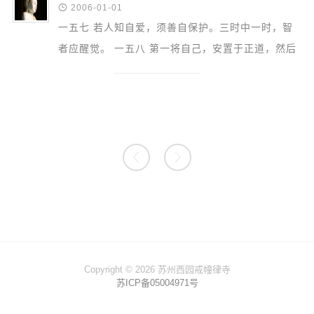

2006-01-01
一五七 若人知自爱，须善自保护。三时中一时，智
者应醒觉。 一五八 第一将自己，安置于正道，然后
教他人；贤者始无过。 一五九 若欲诲他者，应如己
所行（自）...


Copyright © 2026 苏州西园戒幢律寺
苏ICP备05004971号