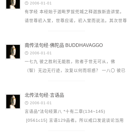
音频视频

2006-01-01
弘法书籍
有学经 本经始于迦毗罗拔兜城之释迦族新造讲堂。
请世尊初入堂，世尊应诺，初入堂而说法。其次世尊
助印功德
因背痛休息，阿难代为说法。叙阿难说法，其内容是
弘法活动
戒成就，护...
南传法句经·佛陀品 BUDDHAVAGGO
西园法讯

2006-01-01
皈依斋戒
一七九 彼之胜利无能胜，败者于世无可从，佛
义工家园
（智）无边无行迹，汝复以何而诳惑？ 一八〇 彼已
观世音热线
不具于结缚，爱欲难以诱使去，佛（智）无边无行
菩提静修营
迹，汝复以何而诳...
北传法句经·言语品
观自在禅修营

2006-01-01
言语品*法句经第八 *十有二章(134~145)
教理研究
[0561c15] 言语129品者。所以戒口发说谈论当用
学报论集
道理。 (134) 130恶言骂詈 憍陵蔑人 兴起是