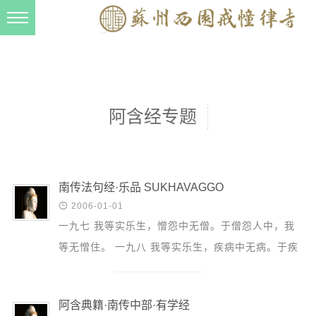
新闻动态
西园动态
法事活动
阿含经专题
交流往来
三风建设
寺院管理
南传法句经·乐品 SUKHAVAGGO

2006-01-01
戒幢春秋
一九七 我等实乐生，憎怨中无僧。于僧怨人中，我
档案管理
等无憎住。 一九八 我等实乐生，疾病中无病。于疾
道风建设
病人中，我等无病住。 一九九 我等实乐生，贪欲中
无欲。于贪...
法音宣流
阿含典籍·南传中部·有学经