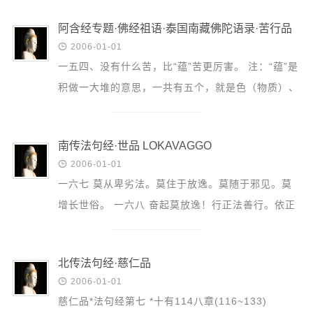
信息公告
行 疾怨滋生 (135...
戒幢论坛
阿含经专题·佛经祖语·泰国南藏佛陀语录·苦行品

2006-01-01
寺院巡览
一五四、没有什么苦，比“蕴”苦更厉害。 注：“蕴”是
积做一大堆的意思，一共有五个，就是色（物质）、
活动记录
受（情感）、想（意象）、行（造作）、识（心
西园风光
识）。这个色...
下院风采
南传法句经·世品 LOKAVAGGO

2006-01-01
搜索
一六七 莫从卑劣法。莫住于放逸。莫随于邪见。莫
增长世俗。 一六八 奋起莫放逸！行正法善行。依正
法行者，此世他世乐。 一六九 行正法善行。勿行于
恶行。依正...
北传法句经·慈仁品

2006-01-01
慈仁品*法句经第七 *十有114八章(116~133)