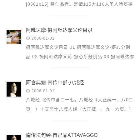
[0561b15] 慈仁品者。是谓115大116人圣人所履德
普无量。 (116) 为117仁不杀 常能摄身 是处不
死 所适无患...
阿毗达摩·摄阿毗达摩义论目录

2006-01-01
摄阿毗达摩义论目录 01.摄阿毗达摩义论·摄心分别
品 02.摄阿毗达摩义论·摄心所分别品 03.摄阿毗达摩
义论·摄杂分别品 04.摄阿毗达摩义论·摄路分别品
05.摄阿毗...
阿含典籍·南传中部·八城经

2006-01-01
八城经 北传中含二一七。八城经（大正藏一、八0二
页。）十支居士八城人经（大正藏一、九一六页。）
本经八城人第十者，问阿难，佛说法中于一法有得解
脱者耶？...
南传法句经·自己品ATTAVAGGO