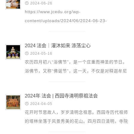
音频视频

2024-06-26
弘法书籍
https://www.jcedu.org/wp-
content/uploads/2024/06/2024-06-23-
助印功德
_Zhou_Ri_Gong_Xiu_-_Jiu_Wu_Fa_Shi_-
弘法活动
_Ren_Sheng_Shi_Da_Wen_Ti_9.mp3 更多精彩
2024 法会｜灌沐如来 涤荡尘心
回放请点击：...
西园法讯

2024-05-16
皈依斋戒
农历四月初八“浴佛节”，是一个庄重而神圣的节日。
义工家园
浴佛节，又称“佛诞节”，这一天，不仅是对释迦牟尼
观世音热线
佛诞辰的纪念，更是涤荡尘心、感悟佛性的重要时
菩提静修营
刻。 2024...
2024年 法会 | 西园寺清明祭祖法会
观自在禅修营

2024-04-05
花开时节思故人，岁岁清明念祖恩。西园寺历代祖师
教理研究
的塔林坐落于风景秀美的花山。四月四日清明，寺院
学报论集
住持普仁大和尚率四众弟子前往花山扫塔祭祖，缅怀