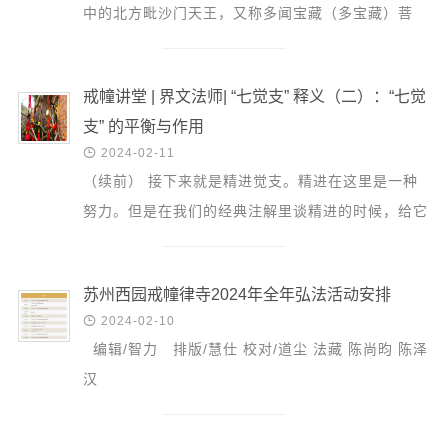
中的北方毗沙门天王，又称多闻宝藏（多宝藏）菩
萨。 在佛教经论所介绍的世界结构中，“财神爷”毗沙
门天王...
戒幢讲堂 | 界文法师| “七觉支” 释义（二）：“七觉
支” 的平衡与作用

2024-02-11
（续前） 接下来就是精进觉支。精进在这里是一种
努力。但是在我们的经典注解里谈精进的时候，给它
加了一个定义，就是“不动摇的努力”。所谓“努力”，
就是令善...
苏州西园戒幢律寺2024年全年弘法活动安排

2024-02-10
编辑/智力 排版/慧仕 校对/道尘 法藏 陈尚昀 陈泽
汉