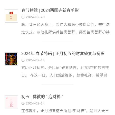
信息公告
先恩。 ...
戒幢论坛
春节特辑 | 2024西园寺新春剪影

2024-02-20
寺院巡览
腊月廿三这天晚上，普仁大和尚带领僧众们，举行送
灶仪式。恭敬礼拜供养监斋菩萨，感恩监斋菩萨护持
活动记录
寺院饮食之功。 2024年2月9日（农历腊月三十），
西园风光
遵...
下院风采
2024年 春节特辑 | 正月初五的财富盛宴与祝福

2024-02-14
搜索
农历正月初五，是民间“破五纳吉，迎接财神”的吉祥
日。 在这一日，人们燃放鞭炮，焚香礼拜，希望财
神能够降临家中，带来财运亨通，生活富足。 在佛
教中，有...
初五 | 佛教的 “ 迎财神 ”

2024-02-14
在佛教中，正月初五这天所迎的“财神”，是四大天王