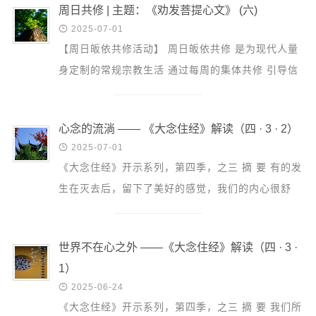
音频视频
周日共修 | 主题：《劝发菩提心文》 (六)
弘法书籍

2025-07-01
【周日皈依共修活动】 周日皈依共修 是为现代人量
助印功德
身定制的常规宗教生活 通过每周的集体共修 引导信
弘法活动
众建立正知正见 具足正信正行 本周主题：《劝发菩
提心文》...
西园法讯
心念的流淌 —— 《大念住经》解读（四 · 3 · 2）
皈依斋戒

2025-07-01
义工家园
《大念住经》开示系列，第四季，之三 摘 要 有的发
观世音热线
生在灭去后，留下了美好的感觉，我们的内心很舒
菩提静修营
服，生起的是善心；有的发生引发了嗔心，虽然灭去
了，但是...
观自在禅修营
世界不在心之外 ——《大念住经》解读（四 · 3 ·
教理研究
1）

2025-06-24
学报论集
《大念住经》开示系列，第四季，之三 摘 要 我们所