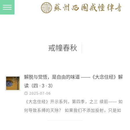
新闻动态
西园动态
法事活动
戒幢春秋
交流往来
三风建设
寺院管理
解脱与觉悟，是自由的味道 ——《大念住经》解
读（四 · 3 · 3）
戒幢春秋

2025-07-06
档案管理
《大念住经》开示系列，第四季，之三 续前—— 如
道风建设
何导致系缚的灭除？ 如果我们不添加投射，只是如
实观察现象本身，心是平等、开放的，那就会增加包
法音宣流
纳的能力，...