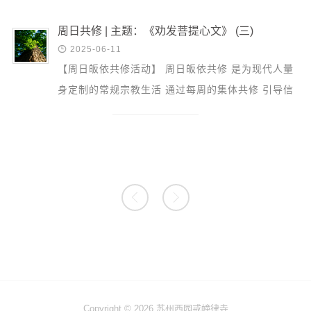
周日共修 | 主题：《劝发菩提心文》 (三)

2025-06-11
【周日皈依共修活动】 周日皈依共修 是为现代人量
身定制的常规宗教生活 通过每周的集体共修 引导信
众建立正知正见 具足正信正行 本周主题：《劝发菩
提心文》...


Copyright © 2026 苏州西园戒幢律寺