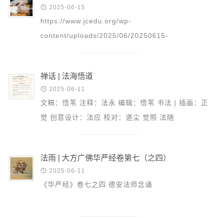

2025-06-15
https://www.jcedu.org/wp-
content/uploads/2025/06/20250615-
_Zhou_Ri_Gong_Xiu_-_Jiu_Wu_Fa_Shi_-
_Quan_Fa_Pu_Ti_Xin_Wen_3.mp3 更多精彩回
禅话 | 法海悟道
放请点击：这里

2025-06-11
文稿：悟苇 注释：法永 编辑：悟苇 书法 | 插画：正
觉 创意设计：法应 校对：道尘 觉照 法随
法雨 | 大方广佛华严经卷第七（之四）

2025-06-11
《华严经》卷七之四 德安法师念诵