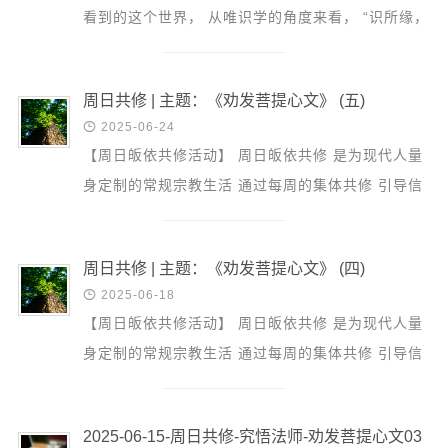
信息公告
看到的这个世界， 从唯识学的角度来看， “识所缘，
戒幢论坛
唯识所现”， 都是在我们的心里所显现的世界。 “法
念住”...
寺院巡览
周日共修 | 主题：《劝发菩提心文》 (五)
活动记录

2025-06-24
【周日皈依共修活动】 周日皈依共修 是为现代人量
西园风光
身定制的常规宗教生活 通过每周的集体共修 引导信
下院风采
众建立正知正见 具足正信正行 本周主题：《劝发菩
搜索
提心文》...
周日共修 | 主题：《劝发菩提心文》 (四)

2025-06-18
【周日皈依共修活动】 周日皈依共修 是为现代人量
身定制的常规宗教生活 通过每周的集体共修 引导信
众建立正知正见 具足正信正行 本周主题：《劝发菩
提心文》...
2025-06-15-周日共修-究悟法师-劝发菩提心文03