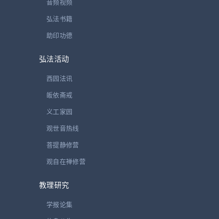
音频视频

2025-03-07
弘法书籍
我们也是别人体验和感受的一部分。 义工又称为法
工，法工就是法的工作者，所以义工不仅仅是干活、
助印功德
做慈善，同时也是佛法的实践者。 在实践义工的过
弘法活动
程中，怎么...
法雨 | 大方广佛华严经卷第五（之五）
西园法讯

2025-03-04
皈依斋戒
义工家园
观世音热线
菩提静修营
法讯 | 释迦牟尼佛出家日通启
观自在禅修营

2025-03-04
农历二月初八， 是释迦牟尼佛出家日， 这一天是值
教理研究
得每一位佛子善信纪念的日子。 释迦牟尼佛，原名
学报论集
乔达摩•悉达多，是古印度北部迦毗罗卫国净饭王的