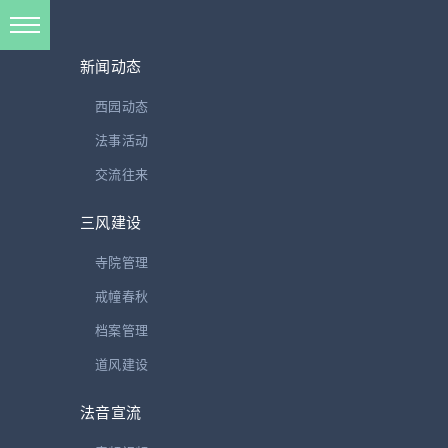
新闻动态
西园动态
法事活动
戒幢春秋
交流往来
三风建设
寺院管理
聆听经典 | 大方广佛华严经卷第四（之七）

2025-03-07
戒幢春秋
《华严经》卷四之七 德安法师念诵
档案管理
道风建设
法音宣流
义工行的生命关怀之道（一）：陪伴