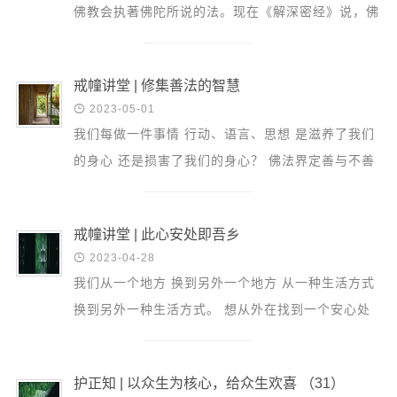
佛教会执著佛陀所说的法。现在《解深密经》说，佛
陀所施设的法，也是遍计所执言辞所说，就有点像禅
宗所说的...
戒幢讲堂 | 修集善法的智慧

2023-05-01
我们每做一件事情 行动、语言、思想 是滋养了我们
的身心 还是损害了我们的身心？ 佛法界定善与不善
是从结果上看 从对我们身心留下的影响来考察。 各
界朋友...
戒幢讲堂 | 此心安处即吾乡

2023-04-28
我们从一个地方 换到另外一个地方 从一种生活方式
换到另外一种生活方式。 想从外在找到一个安心处
在生灭无常的世间 是找不到的。 我们真正的问题不
是外在 ...
护正知 | 以众生为核心，给众生欢喜 （31）