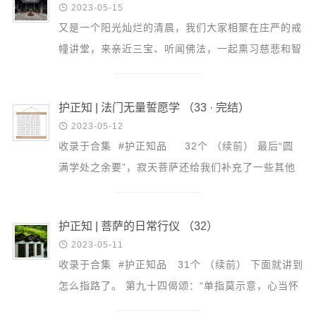
音频视频

2023-05-15
弘法书籍
又是一个阳光灿烂的清晨，我们大家相聚在庄严的戒
幢讲堂，来亲近三宝、听闻佛法，一起熏习慈悲和智
助印功德
慧的种子。今天继续为大家分享《杂阿含经》的选
弘法活动
读。是《杂...
护正知 | 法门无量誓愿学 （33 · 完结）
西园法讯

2023-05-12
皈依斋戒
收录于合集 #护正知品 32个 （续前） 最后“圆
义工家园
满学处之余要”，寂天菩萨还给我们补充了一些其他
观世音热线
的方面，我们大家先念诵一下，从九十八颂到一百零
菩提静修营
九颂全部...
护正知 | 菩萨的日常行仪 （32）
观自在禅修营

2023-05-11
收录于合集 #护正知品 31个 （续前） 下面就讲到
教理研究
怎么指路了。 第九十四偈颂：“单指莫示意，心当怀
学报论集
恭敬，平伸右手掌；示路亦如是。” 不要用一个指头