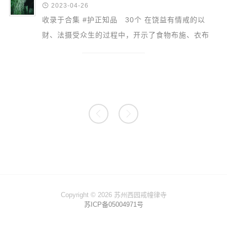

2023-04-26
收录于合集 #护正知品 30个 在饶益有情戒的以
财、法摄受众生的过程中，开示了食物布施、衣布
施、身布施和法布施。每一种布施的注意事项也都列
举了。食物布...


Copyright © 2026 苏州西园戒幢律寺
苏ICP备05004971号