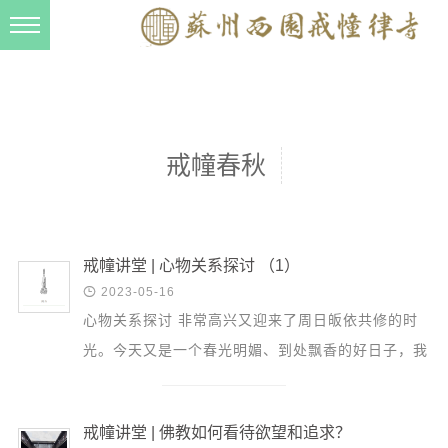
新闻动态
西园动态
法事活动
戒幢春秋
交流往来
三风建设
寺院管理
戒幢讲堂 | 心物关系探讨 （1）

2023-05-16
戒幢春秋
心物关系探讨 非常高兴又迎来了周日皈依共修的时
档案管理
光。今天又是一个春光明媚、到处飘香的好日子，我
道风建设
们一起来学习、亲近最好的佛法，非常殊胜。 我们
今天要探讨...
法音宣流
戒幢讲堂 | 佛教如何看待欲望和追求？