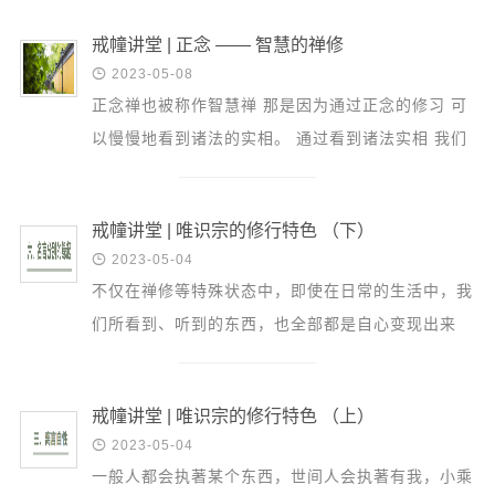
信息公告
来指指...
戒幢论坛
戒幢讲堂 | 正念 —— 智慧的禅修

2023-05-08
寺院巡览
正念禅也被称作智慧禅 那是因为通过正念的修习 可
以慢慢地看到诸法的实相。 通过看到诸法实相 我们
活动记录
就会获得甚深的智慧， 通过智慧来断除烦恼 获得生
西园风光
命真正的...
下院风采
戒幢讲堂 | 唯识宗的修行特色 （下）

2023-05-04
搜索
不仅在禅修等特殊状态中，即使在日常的生活中，我
们所看到、听到的东西，也全部都是自心变现出来
的。也就是说，我们根本没有活在一个真实的世界
中，世界只是...
戒幢讲堂 | 唯识宗的修行特色 （上）

2023-05-04
一般人都会执著某个东西，世间人会执著有我，小乘