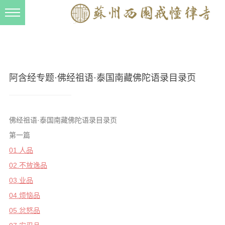
新闻动态
西园动态
法事活动
阿含经专题·佛经祖语·泰国南藏佛陀语录目录页
交流往来
三风建设
佛经祖语·泰国南藏佛陀语录目录页
寺院管理
第一篇
戒幢春秋
01.人品
02.不放逸品
档案管理
03.业品
道风建设
04.烦恼品
法音宣流
05.忿怒品