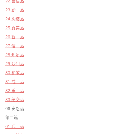
22.言语品
信息公告
23.勤 品
戒幢论坛
24.怨结品
寺院巡览
25.真实品
26.智 品
活动记录
27.信 品
西园风光
28.知足品
下院风采
29.沙门品
搜索
30.和敬品
31.戒 品
32.乐 品
33.结交品
06.安忍品
第二篇
01.我 品