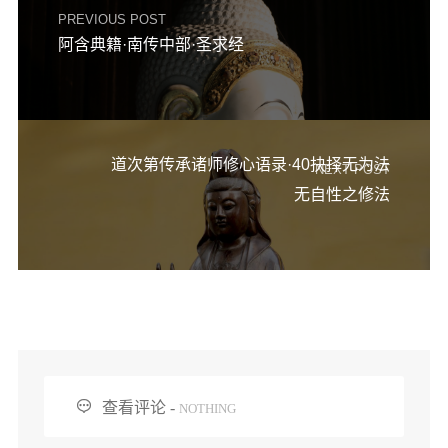
PREVIOUS POST
阿含典籍·南传中部·圣求经
道次第传承诸师修心语录·40抉择无为法
NEXT POST
无自性之修法

查看评论 -
NOTHING