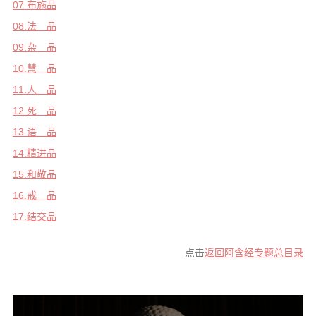
07.布施品
08.法 品
09.杂 品
10.慧 品
11.人 品
12.死 品
13.语 品
14.精进品
15.和敬品
16.戒 品
17.结交品
点击
返回阿含经专题总目录