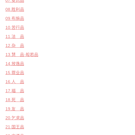
07.安忍品
音频视频
08.胜利品
弘法书籍
09.布施品
助印功德
10.苦行品
弘法活动
11.法 品
12.杂 品
西园法讯
13.慧 品·般若品
皈依斋戒
14.放逸品
义工家园
15.罪业品
观世音热线
16.人 品
菩提静修营
17.福 品
观自在禅修营
18.死 品
19.友 品
教理研究
20.乞求品
学报论集
21.国王品