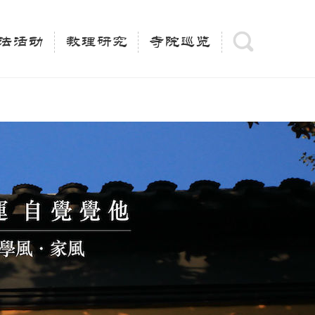
(is_category()){ $keywords = single_cat_title('', false);
= trim(strip_tags($keywords)); $description =
法活动
教理研究
寺院巡览