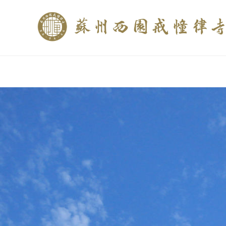
if (is_home()){ //这里描述在前******* $description = "西园寺和研究所发布
$description = category_description(); } elseif (is_tag()){ $keywords = s
trim(strip_tags($description)); ?>