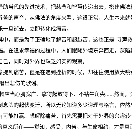
借助当代的先进技术，把慈悲和智慧传递出去，搭建佛法
诉苦的声音，从佛法的角度来看，这很正常，人生本来就
乐一旦逝去，立即转化成痛苦。
其中，而是为了正确地了解苦和超越苦，这也正是“寻声救
福。在追求幸福的过程中，人们跟随外境东奔西走，深陷
自己，同时对外界也缺乏如实的观察。
意提到痛苦，但是在遇到挫折的时候，却往往使用放大镜
地唱出悲伤的歌谣。
物应当心胸宽广、拿得起放得下、不钻牛角尖......然
到念头的起伏变迁，所以无论知道多少道理与格言，依然
有可能打赢。想解除痛苦，首先需要把对于外界的兴趣转
”的意义所在——觉知，感受，内省。与生命相约，才是真