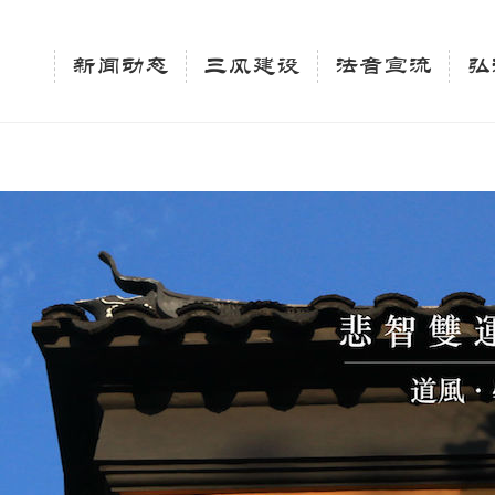
相关新闻法讯的官方平台"; $keywords = "西园寺，佛教,佛学院，法讯，心理咨询"; } elseif 
ingle_tag_title('', false); $description = tag_description(); } $keywords 
新闻动态
三风建设
法音宣流
弘