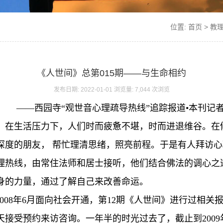
位置:
首页
>
教
《人世间》总第015期——与生命相约
发布日期: 2022-01-01 浏览量: 7,044 次浏览
——西园寺“观世音心理疏导热线”追踪报道•本刊记
。在生活压力下，人们时而疲惫不堪，时而进退维谷。在
深度的朋友， 帮忙理清思绪，照亮前程。于是有人拜访
理热线，由常住法师和居士接听，他们结合佛法的调心之
身的力量，通过了解自己来改善命运。
08年6月面向社会开通，第12期《人世间》进行过相关报道。热
天接受预约来访咨询。一年半的时光过去了，截止到2009