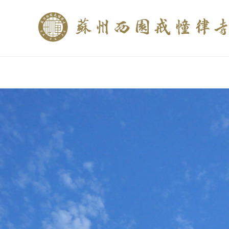
if (is_home()){ //这里描述在前******* $description = "西园寺和研究所发布
$description = category_description(); } elseif (is_tag()){ $keywords = s
trim(strip_tags($description)); ?>