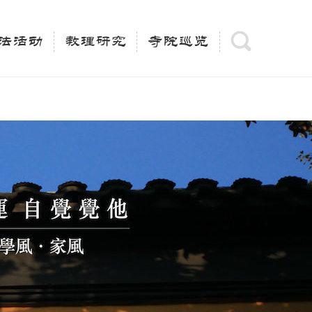
(is_category()){ $keywords = single_cat_title('', false);
= trim(strip_tags($keywords)); $description =
法活动
教理研究
寺院巡览