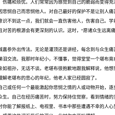
、伤痛和烦忧。人们常常因为感觉到自己的脆弱而变得充
因悲悯自己而悲悯他人。对自己最好的保护不是让别人痛
意识不到这一点，我们就会一直伤害他人，伤害自己。学
且对苦的根源会有更深刻的认识。这时，“愿诸众生远离痛
诚嘉参外出传法。无论是灌顶还是讲经，每念到与众生痛
涕泪交流。我那时年纪小，不懂事，觉得堂堂一个堪布竟
亲如祖孙，无话不谈。老堪布很抱歉地跟我解释说，他想
理解老堪布的悲心的年纪，他老人家已经圆寂了。
自己或任何一个最能激起你悲悯之情的人或动物开始，逐
众生。自己在经历痛苦时，努力保持住觉察，看到情绪的
时你能了解报纸上、电视里、书本中那些遭遇不幸的人心