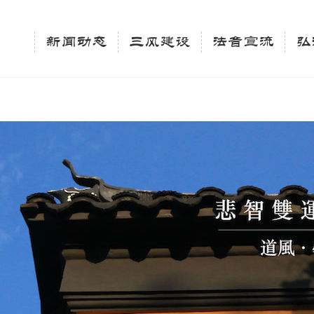
相关新闻法讯的官方平台"; $keywords = "西园寺，佛教,佛学院，法讯，心理咨询"; } elseif 
ingle_tag_title('', false); $description = tag_description(); } $keywords 
新闻动态
三风建设
法音宣流
弘