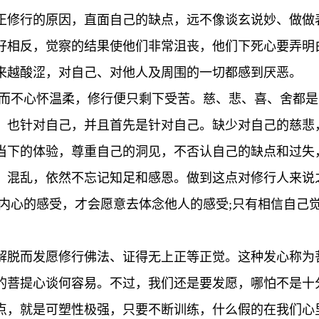
正修行的原因，直面自己的缺点，远不像谈玄说妙、做做
好相反，觉察的结果使他们非常沮丧，他们下死心要弄明
来越酸涩，对自己、对他人及周围的一切都感到厌恶。
;而不心怀温柔，修行便只剩下受苦。慈、悲、喜、舍都
，也针对自己，并且首先是针对自己。缺少对自己的慈悲
当下的体验，尊重自己的洞见，不否认自己的缺点和过失
、混乱，依然不忘记知足和感恩。做到这点对修行人来说
己内心的感受，才会愿意去体念他人的感受;只有相信自己
解脱而发愿修行佛法、证得无上正等正觉。这种发心称为
的菩提心谈何容易。不过，我们还是要发愿，哪怕不是十
点，就是可塑性极强，只要不断训练，什么假的在我们心