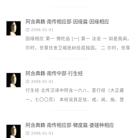
信息公告
by Thanissaro Bhikkhu. Translator's Note:
戒幢论坛
Although this...
阿含典籍·南传相应部·因缘篇·因缘相应
寺院巡览

2006-01-01
因缘相应 第一 佛陀品 [一] 第一 法说 一 如是我闻。
活动记录
尔时，世尊住舍卫城祇树给孤独园。 二 尔时，世尊
西园风光
言诸比丘：“诸比丘!”彼等诸比丘应答世尊曰：“大
下院风采
德!”世尊...
阿含典籍·南传中部·行生经
搜索

2006-01-01
行生经 北传汉译中阿含一六八、意行经（大正藏
一，七〇〇页） 本经说具足信、戒、闻、施、慧
者，于来世随自己之愿求，得生刹帝利、婆罗门等人
中之善趣、或六...
阿含典籍·南传相应部·犍度篇·婆磋种相应

2006-01-01