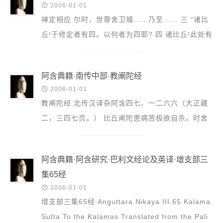
音频视频

2006-01-01
弘法书籍
禅定相应 尔时，世尊舍卫城……乃至…… 三 “诸比
丘!于修定者有四。以何者为四耶? 四 诸比丘!此处有
助印功德
一类之修定者，于三昧三昧善，而于三昧非等至善。
弘法活动
五 诸比丘!...
阿含典籍·南传中部·教阐陀经
西园法讯

2006-01-01
皈依斋戒
教阐陀经 北传汉译杂阿含四七、一二六六（大正藏
义工家园
二，三四七页。） 比丘阐陀患病苦极欲自杀。时舍
观世音热线
利弗和大周那往见彼，舍利弗问阐陀观察六根六识等
菩提静修营
之无我否？...
阿含典籍·阿含研究·巴利文经论及英译·增支部三
观自在禅修营
集65经
教理研究

2006-01-01
增支部三集65经 Anguttara Nikaya III.65 Kalama
学报论集
Sutta To the Kalamas Translated from the Pali