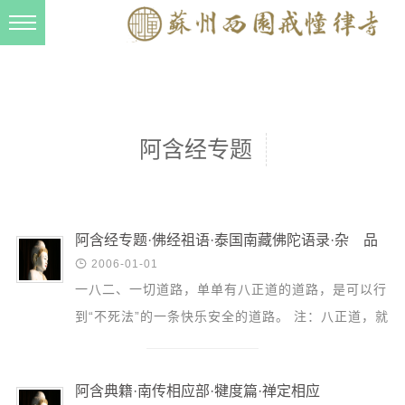
新闻动态
西园动态
法事活动
阿含经专题
交流往来
三风建设
寺院管理
阿含经专题·佛经祖语·泰国南藏佛陀语录·杂 品

2006-01-01
戒幢春秋
一八二、一切道路，单单有八正道的道路，是可以行
档案管理
到“不死法”的一条快乐安全的道路。 注：八正道，就
道风建设
是八条好的路，有正的见解、正的思想、正的说话、
正的职业...
法音宣流
阿含典籍·南传相应部·犍度篇·禅定相应