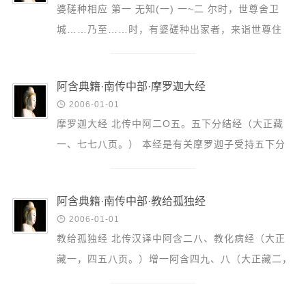
婆磋种相应 第一 无知(一) 一~二 尔时，世尊舍卫
城……乃至……时，有婆磋种出家者，来诣世尊住
处，诣已，与世尊俱相交谈庆慰、欢喜感铭之语，而
坐于一面。 三 坐...
阿含典籍·南传中部·摩罗迦大经

2006-01-01
摩罗迦大经 北传中阿二O五。五下分结经（大正藏
一、七七八页。） 本经是有关摩罗迦子受持五下分
结之教而言。世尊质其意义，且应阿难之请，说明五
下分结，并说...
阿含典籍·南传中部·教给孤独经

2006-01-01
教给孤独经 北传汉译中阿含二八、教化病经（大正
藏一，四五八页。）增一阿含四九、八（大正藏二，
八一九页。）杂阿含三七、一〇三〇（大正藏二，二
六九页。）...