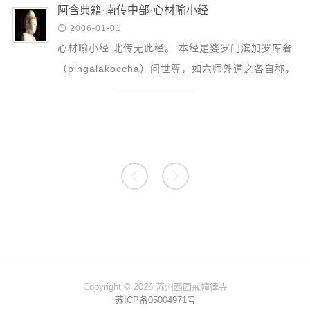
阿含典籍·南传中部·心材喻小经

2006-01-01
心材喻小经 北传无此经。 本经是婆罗门滨加罗库奢
（pingalakoccha）问世尊，如六师外道之各自称，
实际上其自己有作证吗？世尊答：其问题暂置之，以
闻予之说。...


Copyright © 2026 苏州西园戒幢律寺
苏ICP备05004971号