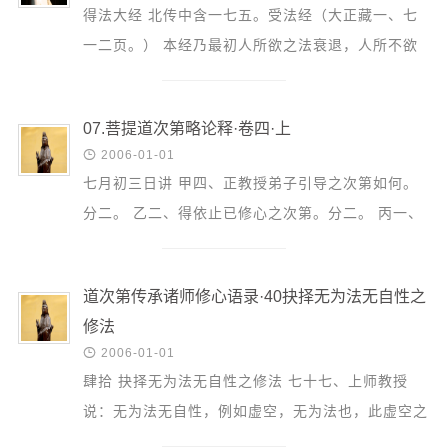
信息公告
得法大经 北传中含一七五。受法经（大正藏一、七
戒幢论坛
一二页。） 本经乃最初人所欲之法衰退，人所不欲
之法增广，有其反对者，是依如何之理由而说。其次
寺院巡览
与前同样问...
活动记录
07.菩提道次第略论释·卷四·上

2006-01-01
西园风光
七月初三日讲 甲四、正教授弟子引导之次第如何。
下院风采
分二。 乙二、得依止已修心之次第。分二。 丙一、
搜索
于有暇身劝受心要。丙二、正取心要之法。 丙一、
于有暇身劝...
道次第传承诸师修心语录·40抉择无为法无自性之
修法

2006-01-01
肆拾 抉择无为法无自性之修法 七十七、上师教授
说：无为法无自性，例如虚空，无为法也，此虚空之
名，本系依虚空种种支分而安立，但吾人心中所显现