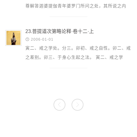
尊解答迦婆提伽青年婆罗门所问之处，其所说之内
容，婆罗门之传承，说非达到绝对唯一真理的结论。
对此，说有益...
23.菩提道次第略论释·卷十二·上

2006-01-01
寅二、戒之学处。分三。卯初、戒之自性。卯二、戒
之差别。卯三、于身心生起之法。 寅二、戒之学
处。 前于中士道讲三学时即已有戒度，何以此又重
说。盖前说中...

