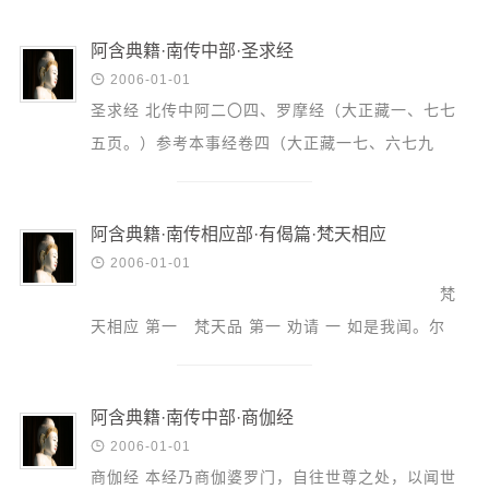
之虚空，即...
阿含典籍·南传中部·圣求经

2006-01-01
圣求经 北传中阿二〇四、罗摩经（大正藏一、七七
五页。）参考本事经卷四（大正藏一七、六七九
页。） 本经，诸比丘聚集于罗车伽庵之谈法时，世
尊亦往说，关于...
阿含典籍·南传相应部·有偈篇·梵天相应

2006-01-01
梵
天相应 第一 梵天品 第一 劝请 一 如是我闻。尔
时，世尊住优留毗罗尼连禅河边之阿阇波...
阿含典籍·南传中部·商伽经

2006-01-01
商伽经 本经乃商伽婆罗门，自往世尊之处，以闻世