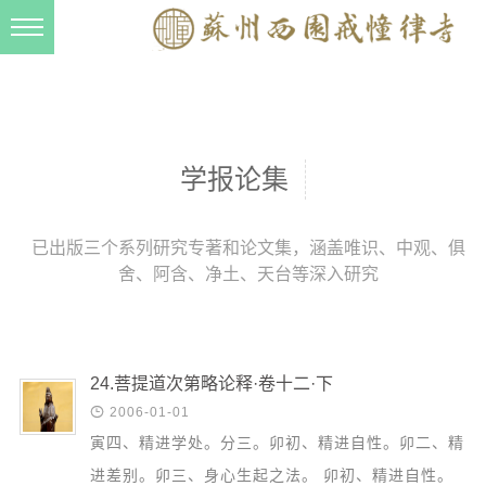
新闻动态
西园动态
法事活动
学报论集
交流往来
三风建设
已出版三个系列研究专著和论文集，涵盖唯识、中观、俱
舍、阿含、净土、天台等深入研究
寺院管理
戒幢春秋
档案管理
24.菩提道次第略论释·卷十二·下
道风建设

2006-01-01
寅四、精进学处。分三。卯初、精进自性。卯二、精
法音宣流
进差别。卯三、身心生起之法。 卯初、精进自性。