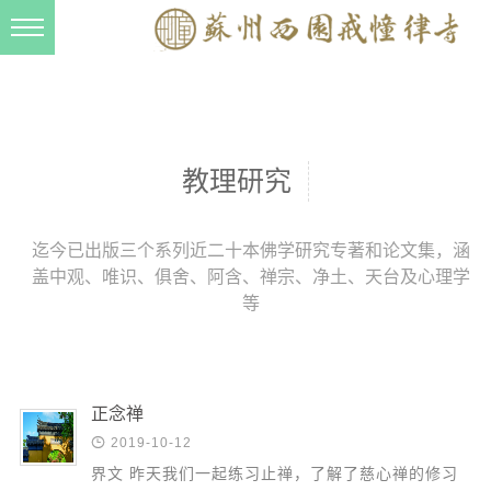
新闻动态
西园动态
法事活动
教理研究
交流往来
三风建设
迄今已出版三个系列近二十本佛学研究专著和论文集，涵
盖中观、唯识、俱舍、阿含、禅宗、净土、天台及心理学
寺院管理
等
戒幢春秋
档案管理
道风建设
正念禅

2019-10-12
法音宣流
界文 昨天我们一起练习止禅，了解了慈心禅的修习