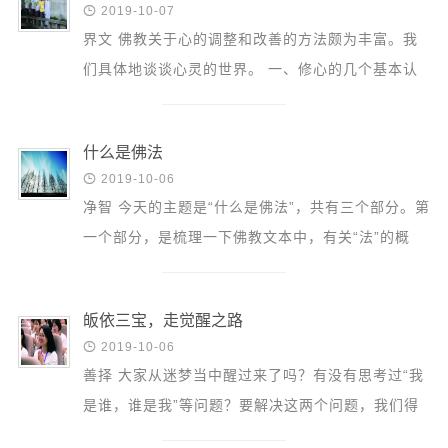
信息公告

2019-10-07
戒幢论坛
界文 佛教关于心的调整和改善的方法颇为丰富。我
们具体地谈谈心灵的世界。 一、修心的几个基本认
寺院巡览
知 （一）非主宰 我们表面上是自己的主人，想吃就
活动记录
吃，想睡就...
什么是佛法
西园风光

2019-10-06
下院风采
净智 今天的主题是“什么是佛法”，共有三个部分。第
一个部分，是梳理一下佛教文本中，有关“法”的概
搜索
念；第二个部分，是阐述佛法的殊胜功德；第三个部
分，是介...
皈依三宝，走觉醒之路

2019-10-06
善择 大家从迷梦当中醒过来了吗？有没有思考过“我
是谁，谁是我”等问题？要解决这两个问题，我们得
对自己的生活做出选择。这种选择不外乎两条路。第