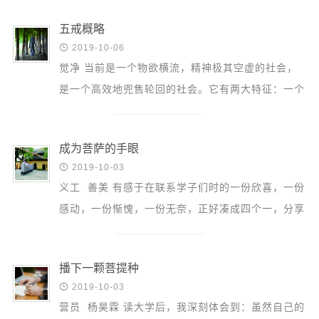
一条路是...
五戒概略

2019-10-06
觉净 当前是一个物欲横流，精神极其空虚的社会，
是一个高效地兜售轮回的社会。它有两大特征：一个
是工业的文明，一个是科技的发达。这似乎给我们提
供了前所...
成为菩萨的手眼

2019-10-03
义工 善美 有感于在联系学子们时的一份欣喜，一份
感动，一份惭愧，一份无奈，正好凑成四个一，分享
给大家。 1.一份欣喜 拿到名单，要建群，我搜肠刮
肚地想...
播下一颗菩提种

2019-10-03
营员 杨昊霖 读大学后，我深刻体会到：虽然自己的