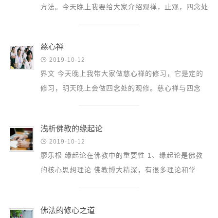
音频视频
方法。今天晚上我要给大家介绍观禅，止观，四念处
弘法书籍
内观的方法。止和观的区别是什么呢？止，是止心一
助印功德
处，就像...
慈心禅
弘法活动

2019-10-12
界文 今天晚上我带大家做慈心禅的修习，它是定的
西园法讯
修习，明天晚上会做四念处的观修。慈心禅与四念
皈依斋戒
处，就是止和观两个部分。 什么是禅？怎么禅修？
义工家园
禅学也称心学...
观世音热线
浅析佛教的缘起论

2019-10-12
菩提静修营
廖乐根 缘起论在佛教中的重要性 1、缘起论是佛教
观自在禅修营
的核心思想理论 佛教博大精深，有很多理论和学
教理研究
说，但是最核心的思想就是缘起论。佛教很多的传
承，有不同的...
学报论集
佛法的修心之道