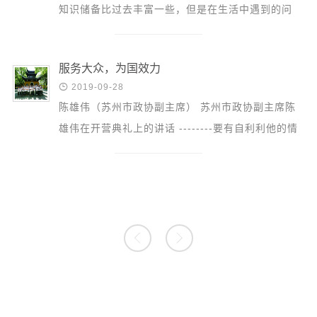
知识储备比过去丰富一些，但是在生活中遇到的问
题、困惑也愈加增多。我很迷惘：我是谁？什么能够
代表我？...
服务大众，为国效力

2019-09-28
陈雄伟（苏州市政协副主席） 苏州市政协副主席陈
雄伟在开营典礼上的讲话 --------要有自利利他的情
怀，敢于面对困难，敢于承担责任，树立复兴中华的
远大理想...

