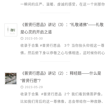
信息公告
一瞬间的庄严、温暖、虔诚的感受，在这一个刹那你
戒幢论坛
的心就已经对法敞开了。 祖师大德说到有十种礼。
第一种...
寺院巡览
《普贤行愿品》讲记（3）：“礼敬诸佛”——礼敬
活动记录
是心灵的开启之道

2023-05-30
西园风光
收录于合集 #普贤行愿品 3个 当你抬头仰视这一尊
下院风采
佛，然后俯下身以恭敬之心与佛相连，这时候你的心
搜索
就会对这尊佛开启，它就是一种打开，那一刻你的心
与佛有...
《普贤行愿品》讲记（2）：释经题——什么是
“普贤行愿”？

2023-05-29
收录于合集 #普贤行愿品 2个 我们看到佛菩萨像，
比如我们背后的这一尊佛像，总会带给你一种寂静、
庄严的感受，你会觉得很殊胜，那就是因为佛在过去