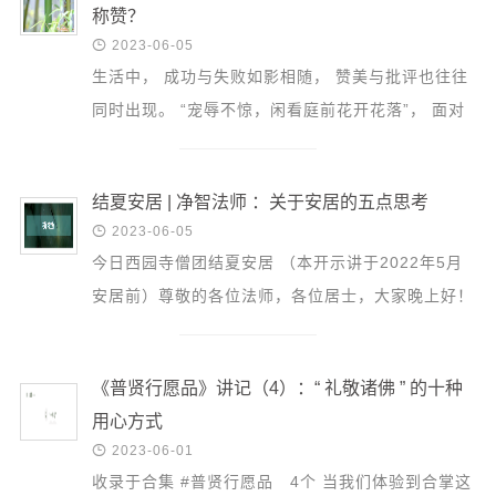
音频视频
称赞？
弘法书籍

2023-06-05
生活中， 成功与失败如影相随， 赞美与批评也往往
助印功德
同时出现。 “宠辱不惊，闲看庭前花开花落”， 面对
弘法活动
赞誉与诋毁， 如何保持心灵的宁静与超然？ 来参加
皈依共修...
西园法讯
结夏安居 | 净智法师 ：关于安居的五点思考
皈依斋戒

2023-06-05
义工家园
今日西园寺僧团结夏安居 （本开示讲于2022年5月
观世音热线
安居前）尊敬的各位法师，各位居士，大家晚上好！
菩提静修营
因为过几天就要结夏安居了，常住安排我来跟大家讲
讲与安居有...
观自在禅修营
《普贤行愿品》讲记（4）：“ 礼敬诸佛 ” 的十种
教理研究
用心方式

2023-06-01
学报论集
收录于合集 #普贤行愿品 4个 当我们体验到合掌这