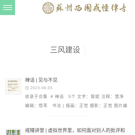
新闻动态
西园动态
法事活动
三风建设
交流往来
三风建设
寺院管理
禅话 | 见与不见

2023-06-05
戒幢春秋
收录于合集 # 禅话 5个 文字：智妮 注释：慧净
档案管理
编辑：悟苇 书法 | 插画：正觉 摄影：正觉 图片编
道风建设
辑: 蔡杰 创意设计：法应 文字编审：戒...
法音宣流
戒幢讲堂 | 虚拟世界里，如何面对别人的批评和