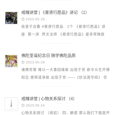
所修习...
戒幢讲堂 | 《普贤行愿品》讲记 （1）

2023-05-29
收录于合集 #普贤行愿品 2个 《普贤行愿品》讲
座 第一讲 界文法师 《普贤行愿品》是非常殊胜
的，因为能够引导我们进入“不思议解脱境界”，可以
说是成佛的...
佛陀圣诞纪念日 随学佛陀品质

2023-05-29
诸佛世尊 唯以一大事因缘故 出现于世 欲令众生开佛
知见 使得清净故 出现于世 ——《妙法莲华经》 农
历四月初八，按汉传佛教习俗，迎来了一年一度的浴
佛节，这...
戒幢讲堂 | 心物关系探讨 （4）

2023-05-24
心物关系探讨 （续前） 四、解惑 那么我们下面就开